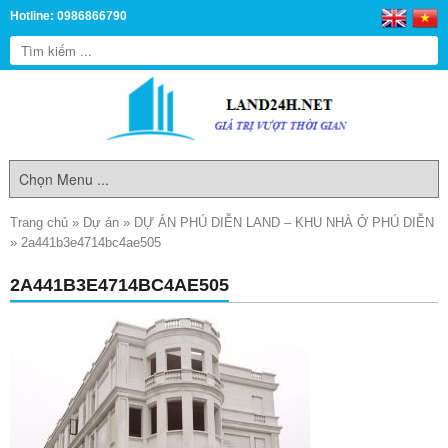
Hotline: 0986866790
Trang chủ
»
Dự án
»
DỰ ÁN PHÚ DIỄN LAND – KHU NHÀ Ở PHÚ DIỄN
»
2a441b3e4714bc4ae505
2A441B3E4714BC4AE505