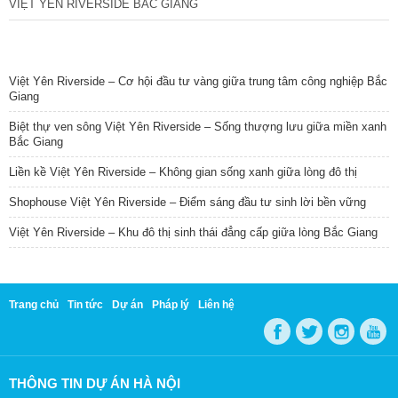
VIỆT YÊN RIVERSIDE BẮC GIANG
TIN NỔI BẬT
Việt Yên Riverside – Cơ hội đầu tư vàng giữa trung tâm công nghiệp Bắc
Giang
Biệt thự ven sông Việt Yên Riverside – Sống thượng lưu giữa miền xanh
Bắc Giang
Liền kề Việt Yên Riverside – Không gian sống xanh giữa lòng đô thị
Shophouse Việt Yên Riverside – Điểm sáng đầu tư sinh lời bền vững
Việt Yên Riverside – Khu đô thị sinh thái đẳng cấp giữa lòng Bắc Giang
Trang chủ
Tin tức
Dự án
Pháp lý
Liên hệ
THÔNG TIN DỰ ÁN HÀ NỘI