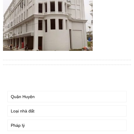
TÌM KIẾM