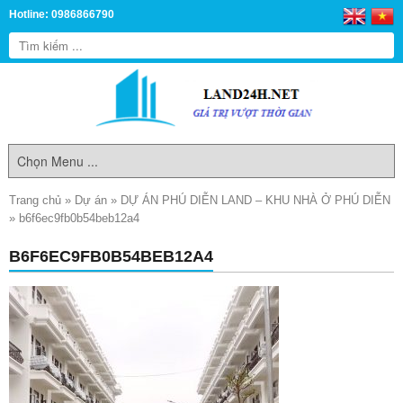
Hotline: 0986866790
Trang chủ
»
Dự án
»
DỰ ÁN PHÚ DIỄN LAND – KHU NHÀ Ở PHÚ DIỄN
»
b6f6ec9fb0b54beb12a4
B6F6EC9FB0B54BEB12A4