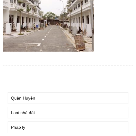
TÌM KIẾM