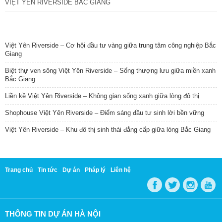
VIỆT YÊN RIVERSIDE BẮC GIANG
TIN NỔI BẬT
Việt Yên Riverside – Cơ hội đầu tư vàng giữa trung tâm công nghiệp Bắc
Giang
Biệt thự ven sông Việt Yên Riverside – Sống thượng lưu giữa miền xanh
Bắc Giang
Liền kề Việt Yên Riverside – Không gian sống xanh giữa lòng đô thị
Shophouse Việt Yên Riverside – Điểm sáng đầu tư sinh lời bền vững
Việt Yên Riverside – Khu đô thị sinh thái đẳng cấp giữa lòng Bắc Giang
Trang chủ
Tin tức
Dự án
Pháp lý
Liên hệ
THÔNG TIN DỰ ÁN HÀ NỘI