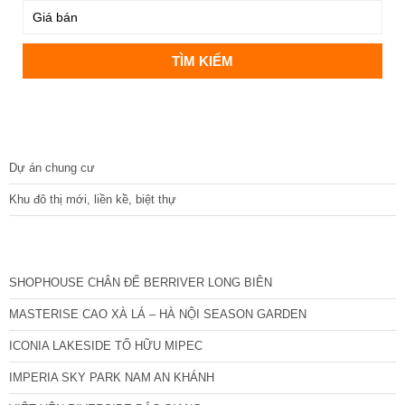
DỰ ÁN
Dự án chung cư
Khu đô thị mới, liền kề, biệt thự
CÁC DỰ ÁN MỚI NHẤT
SHOPHOUSE CHÂN ĐẾ BERRIVER LONG BIÊN
MASTERISE CAO XÀ LÁ – HÀ NỘI SEASON GARDEN
ICONIA LAKESIDE TỐ HỮU MIPEC
IMPERIA SKY PARK NAM AN KHÁNH