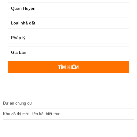
DỰ ÁN
Dự án chung cư
Khu đô thị mới, liền kề, biệt thự
CÁC DỰ ÁN MỚI NHẤT