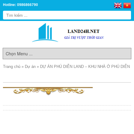
Hotline: 0986866790
Trang chủ
»
Dự án
»
DỰ ÁN PHÚ DIỄN LAND – KHU NHÀ Ở PHÚ DIỄN
TÌM KIẾM