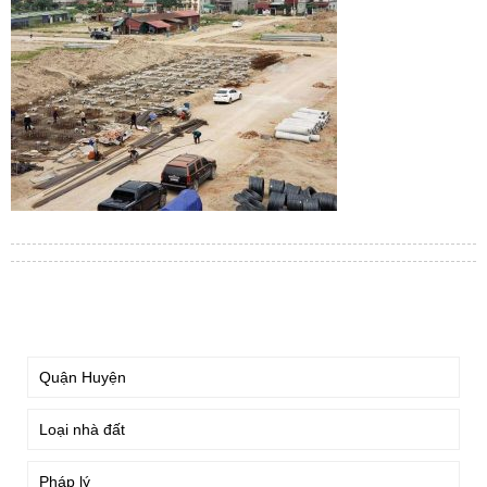
TÌM KIẾM