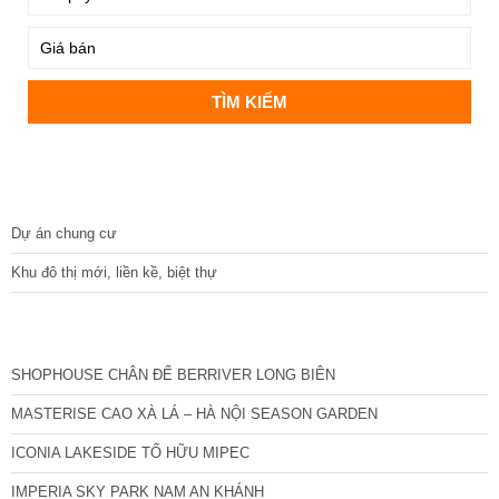
DỰ ÁN
Dự án chung cư
Khu đô thị mới, liền kề, biệt thự
CÁC DỰ ÁN MỚI NHẤT
SHOPHOUSE CHÂN ĐẾ BERRIVER LONG BIÊN
MASTERISE CAO XÀ LÁ – HÀ NỘI SEASON GARDEN
ICONIA LAKESIDE TỐ HỮU MIPEC
IMPERIA SKY PARK NAM AN KHÁNH