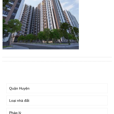
TÌM KIẾM