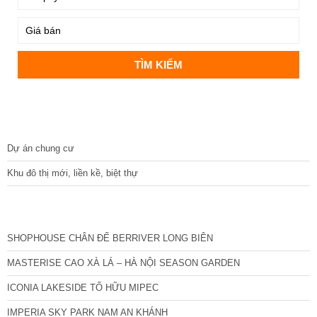
DỰ ÁN
Dự án chung cư
Khu đô thị mới, liền kề, biệt thự
CÁC DỰ ÁN MỚI NHẤT
SHOPHOUSE CHÂN ĐẾ BERRIVER LONG BIÊN
MASTERISE CAO XÀ LÁ – HÀ NỘI SEASON GARDEN
ICONIA LAKESIDE TỐ HỮU MIPEC
IMPERIA SKY PARK NAM AN KHÁNH