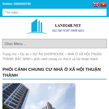
Hotline: 0986866790
Trang chủ
»
Dự án
»
DỰ ÁN SHOPHOUSE – NHÀ Ở XÃ HỘI THUẬN
THÀNH, BẮC NINH
»
phối cảnh chung cư nhà ở xã hội thuận thành
PHỐI CẢNH CHUNG CƯ NHÀ Ở XÃ HỘI THUẬN
THÀNH