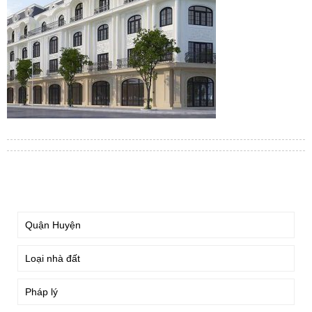
TÌM KIẾM