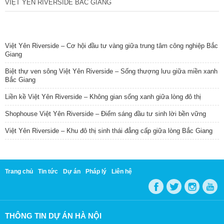
VIỆT YÊN RIVERSIDE BẮC GIANG
TIN NỔI BẬT
Việt Yên Riverside – Cơ hội đầu tư vàng giữa trung tâm công nghiệp Bắc
Giang
Biệt thự ven sông Việt Yên Riverside – Sống thượng lưu giữa miền xanh
Bắc Giang
Liền kề Việt Yên Riverside – Không gian sống xanh giữa lòng đô thị
Shophouse Việt Yên Riverside – Điểm sáng đầu tư sinh lời bền vững
Việt Yên Riverside – Khu đô thị sinh thái đẳng cấp giữa lòng Bắc Giang
Trang chủ
Tin tức
Dự án
Pháp lý
Liên hệ
THÔNG TIN DỰ ÁN HÀ NỘI