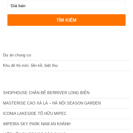
DỰ ÁN
Dự án chung cư
Khu đô thị mới, liền kề, biệt thự
CÁC DỰ ÁN MỚI NHẤT
SHOPHOUSE CHÂN ĐẾ BERRIVER LONG BIÊN
MASTERISE CAO XÀ LÁ – HÀ NỘI SEASON GARDEN
ICONIA LAKESIDE TỐ HỮU MIPEC
IMPERIA SKY PARK NAM AN KHÁNH