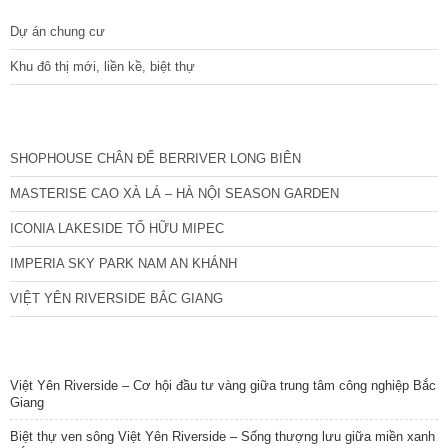
Dự án chung cư
Khu đô thị mới, liền kề, biệt thự
CÁC DỰ ÁN MỚI NHẤT
SHOPHOUSE CHÂN ĐẾ BERRIVER LONG BIÊN
MASTERISE CAO XÀ LÁ – HÀ NỘI SEASON GARDEN
ICONIA LAKESIDE TỐ HỮU MIPEC
IMPERIA SKY PARK NAM AN KHÁNH
VIỆT YÊN RIVERSIDE BẮC GIANG
TIN NỔI BẬT
Việt Yên Riverside – Cơ hội đầu tư vàng giữa trung tâm công nghiệp Bắc
Giang
Biệt thự ven sông Việt Yên Riverside – Sống thượng lưu giữa miền xanh