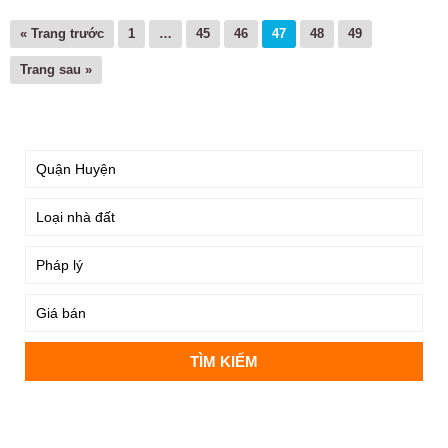
« Trang trước
1
…
45
46
47
48
49
Trang sau »
TÌM KIẾM
DỰ ÁN