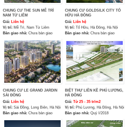
CHUNG CƯ THE SUN MỄ TRÌ
CHUNG CƯ GOLDSILK CITY TỐ
NAM TỪ LIÊM
HỮU HÀ ĐÔNG
Giá:
Liên hệ
Giá:
Liên hệ
Vị trí:
Mễ Trì, Nam Từ Liêm
Vị trí:
Tố Hữu, Hà Đông, Hà Nội
Bàn giao nhà:
Chưa bàn giao
Bàn giao nhà:
Chưa bàn giao
CHUNG CƯ LE GRAND JARDIN
BIỆT THỰ LIỀN KỀ PHÚ LƯƠNG,
SÀI ĐỒNG
HÀ ĐÔNG
Giá:
Liên hệ
Giá:
Từ 25 - 35 tr/m2
Vị trí:
Sài Đồng, Long Biên, Hà Nội
Vị trí:
Phú Lương, Hà Đông, Hà Nội
Bàn giao nhà:
Chưa bàn giao
Bàn giao nhà:
Quý I/2018