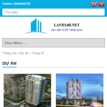
Hotline: 0986866790
Trang chủ
»
Dự án
»
Trang 47
DỰ ÁN