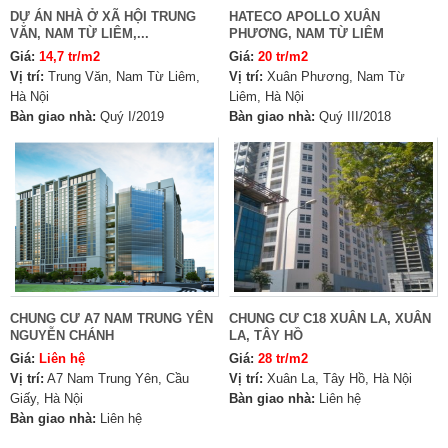
DỰ ÁN NHÀ Ở XÃ HỘI TRUNG
HATECO APOLLO XUÂN
VĂN, NAM TỪ LIÊM,...
PHƯƠNG, NAM TỪ LIÊM
Giá:
14,7 tr/m2
Giá:
20 tr/m2
Vị trí:
Trung Văn, Nam Từ Liêm,
Vị trí:
Xuân Phương, Nam Từ
Hà Nội
Liêm, Hà Nội
Bàn giao nhà:
Quý I/2019
Bàn giao nhà:
Quý III/2018
CHUNG CƯ A7 NAM TRUNG YÊN
CHUNG CƯ C18 XUÂN LA, XUÂN
NGUYỄN CHÁNH
LA, TÂY HỒ
Giá:
Liên hệ
Giá:
28 tr/m2
Vị trí:
A7 Nam Trung Yên, Cầu
Vị trí:
Xuân La, Tây Hồ, Hà Nội
Giấy, Hà Nội
Bàn giao nhà:
Liên hệ
Bàn giao nhà:
Liên hệ