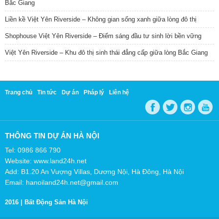
Bắc Giang
Liền kề Việt Yên Riverside – Không gian sống xanh giữa lòng đô thị
Shophouse Việt Yên Riverside – Điểm sáng đầu tư sinh lời bền vững
Việt Yên Riverside – Khu đô thị sinh thái đẳng cấp giữa lòng Bắc Giang
Trang chủ
Tin tức
Dự án
Pháp lý
Liên hệ
THÔNG TIN DỰ ÁN HÀ NỘI
Tel: 0986 866 790
Website: www.land24h.net
Add: B1.20 An Vượng Villas, Dương Nội, Hà Đông, Hà Nội
Email: hanoiland24h.net@gmail.com
2016 |
Bất Động Sản Hà Nội