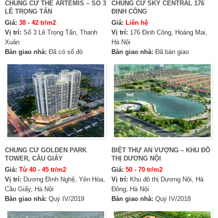
CHUNG CƯ THE ARTEMIS – SỐ 3
CHUNG CƯ SKY CENTRAL 176
LÊ TRỌNG TẤN
ĐỊNH CÔNG
Giá:
38 - 42 tr/m2
Giá:
Liên hệ
Vị trí:
Số 3 Lê Trọng Tấn, Thanh
Vị trí:
176 Định Công, Hoàng Mai,
Xuân
Hà Nội
Bàn giao nhà:
Đã có sổ đỏ
Bàn giao nhà:
Đã bàn giao
CHUNG CƯ GOLDEN PARK
BIỆT THỰ AN VƯỢNG – KHU ĐÔ
TOWER, CẦU GIẤY
THỊ DƯƠNG NỘI
Giá:
Từ 40 - 45 tr/m2
Giá:
50 - 70 tr/m2
Vị trí:
Dương Đình Nghệ, Yên Hòa,
Vị trí:
Khu đô thị Dương Nội, Hà
Cầu Giấy, Hà Nội
Đông, Hà Nội
Bàn giao nhà:
Quý IV/2019
Bàn giao nhà:
Quý IV/2018