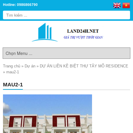
Hotline: 0986866790
Trang chủ
»
Dự án
»
DỰ ÁN LIỀN KỀ BIỆT THỰ TÂY MỖ RESIDENCE
»
mau2-1
MAU2-1