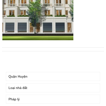
TÌM KIẾM