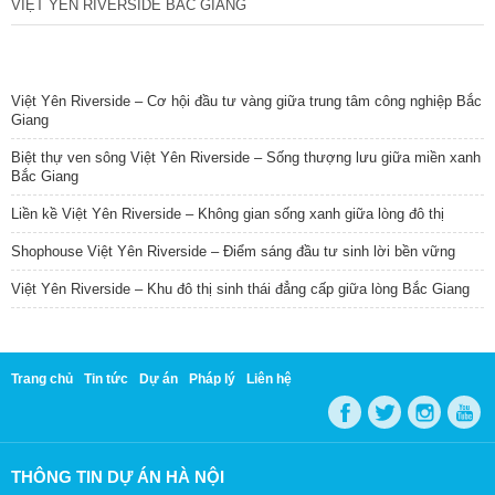
VIỆT YÊN RIVERSIDE BẮC GIANG
TIN NỔI BẬT
Việt Yên Riverside – Cơ hội đầu tư vàng giữa trung tâm công nghiệp Bắc
Giang
Biệt thự ven sông Việt Yên Riverside – Sống thượng lưu giữa miền xanh
Bắc Giang
Liền kề Việt Yên Riverside – Không gian sống xanh giữa lòng đô thị
Shophouse Việt Yên Riverside – Điểm sáng đầu tư sinh lời bền vững
Việt Yên Riverside – Khu đô thị sinh thái đẳng cấp giữa lòng Bắc Giang
Trang chủ
Tin tức
Dự án
Pháp lý
Liên hệ
THÔNG TIN DỰ ÁN HÀ NỘI