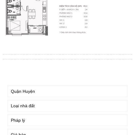
TÌM KIẾM