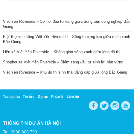
TIN NỔI BẬT
Việt Yên Riverside – Cơ hội đầu tư vàng giữa trung tâm công nghiệp Bắc
Giang
Biệt thự ven sông Việt Yên Riverside – Sống thượng lưu giữa miền xanh
Bắc Giang
Liền kề Việt Yên Riverside – Không gian sống xanh giữa lòng đô thị
Shophouse Việt Yên Riverside – Điểm sáng đầu tư sinh lời bền vững
Việt Yên Riverside – Khu đô thị sinh thái đẳng cấp giữa lòng Bắc Giang
Trang chủ
Tin tức
Dự án
Pháp lý
Liên hệ
THÔNG TIN DỰ ÁN HÀ NỘI
Tel: 0986 866 790