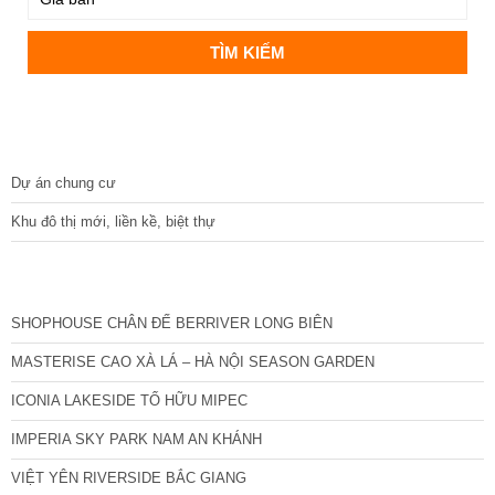
DỰ ÁN
Dự án chung cư
Khu đô thị mới, liền kề, biệt thự
CÁC DỰ ÁN MỚI NHẤT
SHOPHOUSE CHÂN ĐẾ BERRIVER LONG BIÊN
MASTERISE CAO XÀ LÁ – HÀ NỘI SEASON GARDEN
ICONIA LAKESIDE TỐ HỮU MIPEC
IMPERIA SKY PARK NAM AN KHÁNH
VIỆT YÊN RIVERSIDE BẮC GIANG