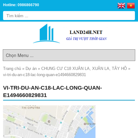
Hotline: 0986866790
Trang chủ
»
Dự án
»
CHUNG CƯ C18 XUÂN LA, XUÂN LA, TÂY HỒ
»
vi-tri-du-an-c18-lac-long-quan-e1494660829831
VI-TRI-DU-AN-C18-LAC-LONG-QUAN-
E1494660829831