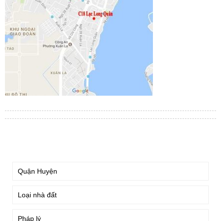
TÌM KIẾM