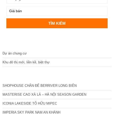
DỰ ÁN
Dự án chung cư
Khu đô thị mới, liền kề, biệt thự
CÁC DỰ ÁN MỚI NHẤT
SHOPHOUSE CHÂN ĐẾ BERRIVER LONG BIÊN
MASTERISE CAO XÀ LÁ – HÀ NỘI SEASON GARDEN
ICONIA LAKESIDE TỐ HỮU MIPEC
IMPERIA SKY PARK NAM AN KHÁNH