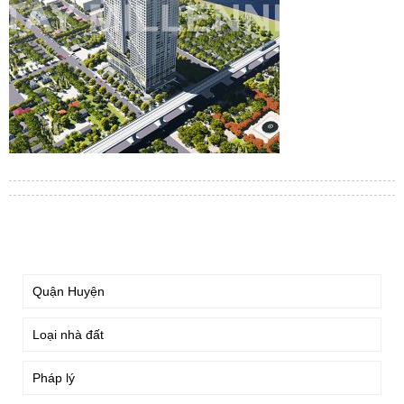
TÌM KIẾM