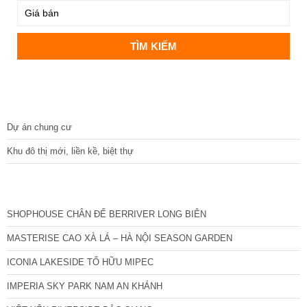
DỰ ÁN
Dự án chung cư
Khu đô thị mới, liền kề, biệt thự
CÁC DỰ ÁN MỚI NHẤT
SHOPHOUSE CHÂN ĐẾ BERRIVER LONG BIÊN
MASTERISE CAO XÀ LÁ – HÀ NỘI SEASON GARDEN
ICONIA LAKESIDE TỐ HỮU MIPEC
IMPERIA SKY PARK NAM AN KHÁNH