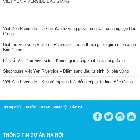
VIỆT YÊN RIVERSIDE BẮC GIANG
TIN NỔI BẬT
Việt Yên Riverside – Cơ hội đầu tư vàng giữa trung tâm công nghiệp Bắc
Giang
Biệt thự ven sông Việt Yên Riverside – Sống thượng lưu giữa miền xanh
Bắc Giang
Liền kề Việt Yên Riverside – Không gian sống xanh giữa lòng đô thị
Shophouse Việt Yên Riverside – Điểm sáng đầu tư sinh lời bền vững
Việt Yên Riverside – Khu đô thị sinh thái đẳng cấp giữa lòng Bắc Giang
Trang chủ
Tin tức
Dự án
Pháp lý
Liên hệ
THÔNG TIN DỰ ÁN HÀ NỘI