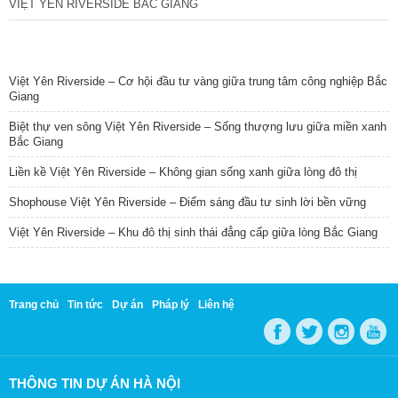
VIỆT YÊN RIVERSIDE BẮC GIANG
TIN NỔI BẬT
Việt Yên Riverside – Cơ hội đầu tư vàng giữa trung tâm công nghiệp Bắc
Giang
Biệt thự ven sông Việt Yên Riverside – Sống thượng lưu giữa miền xanh
Bắc Giang
Liền kề Việt Yên Riverside – Không gian sống xanh giữa lòng đô thị
Shophouse Việt Yên Riverside – Điểm sáng đầu tư sinh lời bền vững
Việt Yên Riverside – Khu đô thị sinh thái đẳng cấp giữa lòng Bắc Giang
Trang chủ
Tin tức
Dự án
Pháp lý
Liên hệ
THÔNG TIN DỰ ÁN HÀ NỘI