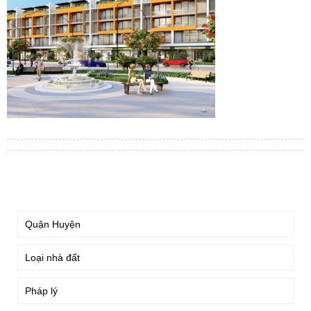
TÌM KIẾM