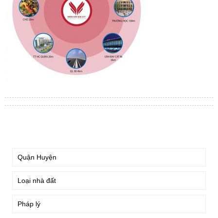
TÌM KIẾM