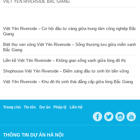
VIỆT YÊN RIVERSIDE BẮC GIANG
TIN NỔI BẬT
Việt Yên Riverside – Cơ hội đầu tư vàng giữa trung tâm công nghiệp Bắc
Giang
Biệt thự ven sông Việt Yên Riverside – Sống thượng lưu giữa miền xanh
Bắc Giang
Liền kề Việt Yên Riverside – Không gian sống xanh giữa lòng đô thị
Shophouse Việt Yên Riverside – Điểm sáng đầu tư sinh lời bền vững
Việt Yên Riverside – Khu đô thị sinh thái đẳng cấp giữa lòng Bắc Giang
Trang chủ
Tin tức
Dự án
Pháp lý
Liên hệ
THÔNG TIN DỰ ÁN HÀ NỘI