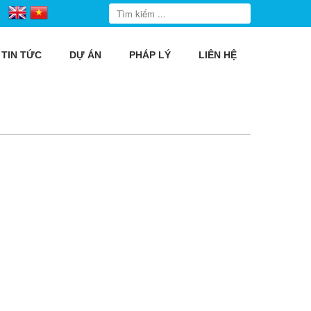
TIN TỨC
DỰ ÁN
PHÁP LÝ
LIÊN HỆ