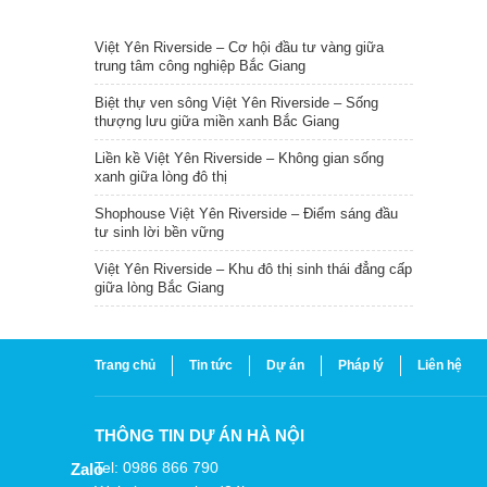
TIN NỔI BẬT
Việt Yên Riverside – Cơ hội đầu tư vàng giữa
trung tâm công nghiệp Bắc Giang
Biệt thự ven sông Việt Yên Riverside – Sống
thượng lưu giữa miền xanh Bắc Giang
Liền kề Việt Yên Riverside – Không gian sống
xanh giữa lòng đô thị
Shophouse Việt Yên Riverside – Điểm sáng đầu
tư sinh lời bền vững
Việt Yên Riverside – Khu đô thị sinh thái đẳng cấp
giữa lòng Bắc Giang
Trang chủ
Tin tức
Dự án
Pháp lý
Liên hệ
THÔNG TIN DỰ ÁN HÀ NỘI
Tel: 0986 866 790
Zalo