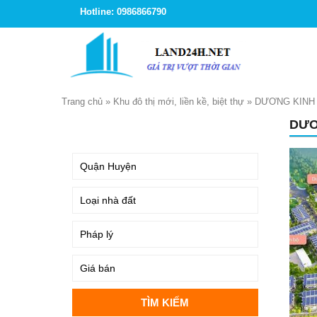
Hotline: 0986866790
Trang chủ
»
Khu đô thị mới, liền kề, biệt thự
»
DƯƠNG KINH
DƯƠ
TÌM KIẾM