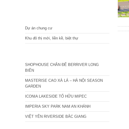
DỰ ÁN
Dự án chung cư
Khu đô thị mới, liền kề, biệt thự
CÁC DỰ ÁN MỚI NHẤT
SHOPHOUSE CHÂN ĐẾ BERRIVER LONG
BIÊN
MASTERISE CAO XÀ LÁ – HÀ NỘI SEASON
GARDEN
ICONIA LAKESIDE TỐ HỮU MIPEC
IMPERIA SKY PARK NAM AN KHÁNH
VIỆT YÊN RIVERSIDE BẮC GIANG