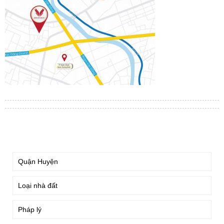
TÌM KIẾM