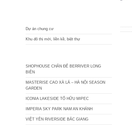
DỰ ÁN
Dự án chung cư
Khu đô thị mới, liền kề, biệt thự
CÁC DỰ ÁN MỚI NHẤT
SHOPHOUSE CHÂN ĐẾ BERRIVER LONG
BIÊN
MASTERISE CAO XÀ LÁ – HÀ NỘI SEASON
GARDEN
ICONIA LAKESIDE TỐ HỮU MIPEC
IMPERIA SKY PARK NAM AN KHÁNH
VIỆT YÊN RIVERSIDE BẮC GIANG