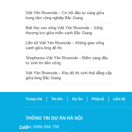
TIN NỔI BẬT
Việt Yên Riverside – Cơ hội đầu tư vàng giữa
trung tâm công nghiệp Bắc Giang
Biệt thự ven sông Việt Yên Riverside – Sống
thượng lưu giữa miền xanh Bắc Giang
Liền kề Việt Yên Riverside – Không gian sống
xanh giữa lòng đô thị
Shophouse Việt Yên Riverside – Điểm sáng đầu
tư sinh lời bền vững
Việt Yên Riverside – Khu đô thị sinh thái đẳng cấp
giữa lòng Bắc Giang
Trang chủ
Tin tức
Dự án
Pháp lý
Liên hệ
THÔNG TIN DỰ ÁN HÀ NỘI
Tel: 0986 866 790
Zalo