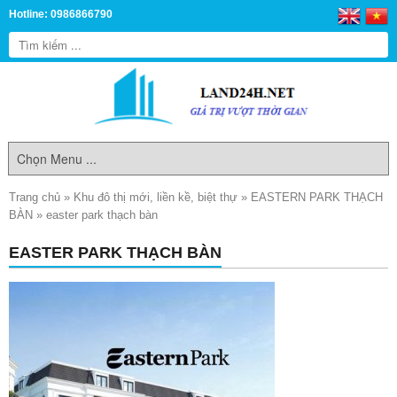
Hotline: 0986866790
Trang chủ
»
Khu đô thị mới, liền kề, biệt thự
»
EASTERN PARK THẠCH
BÀN
»
easter park thạch bàn
EASTER PARK THẠCH BÀN