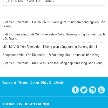
VIỆT YÊN RIVERSIDE BẮC GIANG
TIN NỔI BẬT
Việt Yên Riverside – Cơ hội đầu tư vàng giữa trung tâm công nghiệp Bắc
Giang
Biệt thự ven sông Việt Yên Riverside – Sống thượng lưu giữa miền xanh
Bắc Giang
Liền kề Việt Yên Riverside – Không gian sống xanh giữa lòng đô thị
Shophouse Việt Yên Riverside – Điểm sáng đầu tư sinh lời bền vững
Việt Yên Riverside – Khu đô thị sinh thái đẳng cấp giữa lòng Bắc Giang
Trang chủ
Tin tức
Dự án
Pháp lý
Liên hệ
THÔNG TIN DỰ ÁN HÀ NỘI