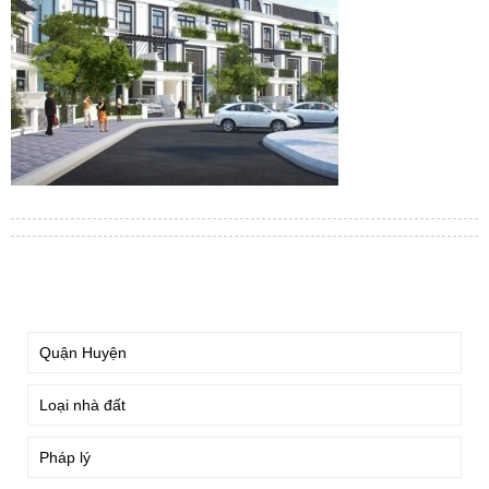
TÌM KIẾM