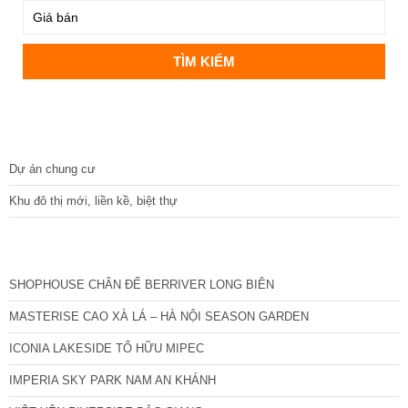
DỰ ÁN
Dự án chung cư
Khu đô thị mới, liền kề, biệt thự
CÁC DỰ ÁN MỚI NHẤT
SHOPHOUSE CHÂN ĐẾ BERRIVER LONG BIÊN
MASTERISE CAO XÀ LÁ – HÀ NỘI SEASON GARDEN
ICONIA LAKESIDE TỐ HỮU MIPEC
IMPERIA SKY PARK NAM AN KHÁNH