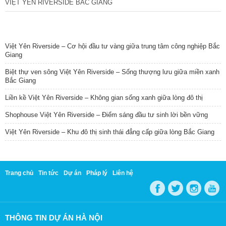
VIỆT YÊN RIVERSIDE BẮC GIANG
TIN NỔI BẬT
Việt Yên Riverside – Cơ hội đầu tư vàng giữa trung tâm công nghiệp Bắc
Giang
Biệt thự ven sông Việt Yên Riverside – Sống thượng lưu giữa miền xanh
Bắc Giang
Liền kề Việt Yên Riverside – Không gian sống xanh giữa lòng đô thị
Shophouse Việt Yên Riverside – Điểm sáng đầu tư sinh lời bền vững
Việt Yên Riverside – Khu đô thị sinh thái đẳng cấp giữa lòng Bắc Giang
Trang chủ
Tin tức
Dự án
Pháp lý
Liên hệ
THÔNG TIN DỰ ÁN HÀ NỘI