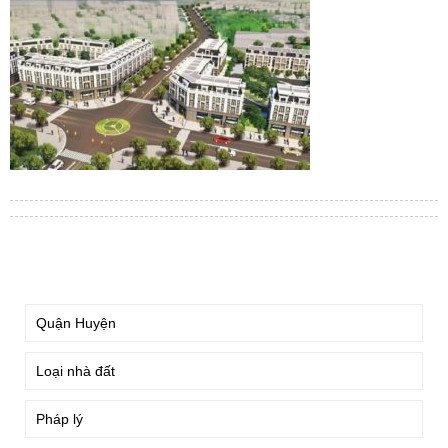
TÌM KIẾM