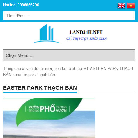
Hotline: 0986866790
Trang chủ
»
Khu đô thị mới, liền kề, biệt thự
»
EASTERN PARK THẠCH
BÀN
»
easter park thạch bàn
EASTER PARK THẠCH BÀN