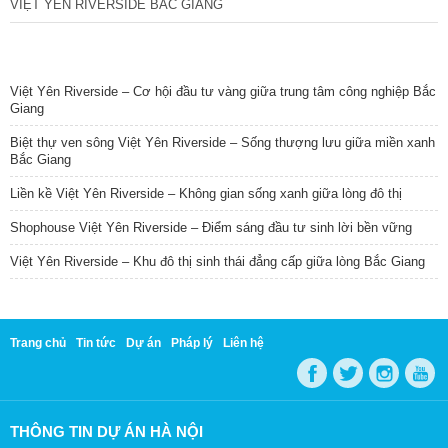
VIỆT YÊN RIVERSIDE BẮC GIANG
TIN NỔI BẬT
Việt Yên Riverside – Cơ hội đầu tư vàng giữa trung tâm công nghiệp Bắc
Giang
Biệt thự ven sông Việt Yên Riverside – Sống thượng lưu giữa miền xanh
Bắc Giang
Liền kề Việt Yên Riverside – Không gian sống xanh giữa lòng đô thị
Shophouse Việt Yên Riverside – Điểm sáng đầu tư sinh lời bền vững
Việt Yên Riverside – Khu đô thị sinh thái đẳng cấp giữa lòng Bắc Giang
Trang chủ
Tin tức
Dự án
Pháp lý
Liên hệ
THÔNG TIN DỰ ÁN HÀ NỘI