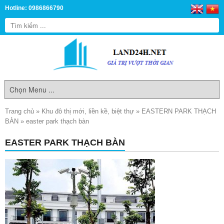
Hotline: 0986866790
Trang chủ
»
Khu đô thị mới, liền kề, biệt thự
»
EASTERN PARK THẠCH
BÀN
»
easter park thạch bàn
EASTER PARK THẠCH BÀN