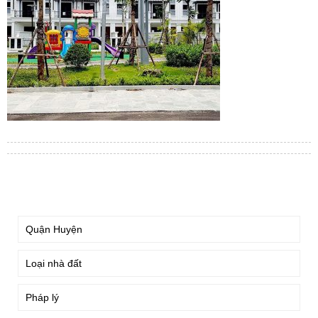
TÌM KIẾM