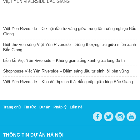
VIỆT YÊN RIVERSIDE BẮC GIANG
TIN NỔI BẬT
Việt Yên Riverside – Cơ hội đầu tư vàng giữa trung tâm công nghiệp Bắc
Giang
Biệt thự ven sông Việt Yên Riverside – Sống thượng lưu giữa miền xanh
Bắc Giang
Liền kề Việt Yên Riverside – Không gian sống xanh giữa lòng đô thị
Shophouse Việt Yên Riverside – Điểm sáng đầu tư sinh lời bền vững
Việt Yên Riverside – Khu đô thị sinh thái đẳng cấp giữa lòng Bắc Giang
Trang chủ
Tin tức
Dự án
Pháp lý
Liên hệ
THÔNG TIN DỰ ÁN HÀ NỘI