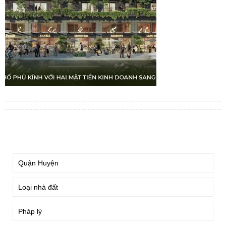
TÌM KIẾM