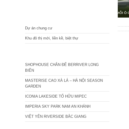
DỰ ÁN
Dự án chung cư
Khu đô thị mới, liền kề, biệt thự
CÁC DỰ ÁN MỚI NHẤT
SHOPHOUSE CHÂN ĐẾ BERRIVER LONG
BIÊN
MASTERISE CAO XÀ LÁ – HÀ NỘI SEASON
GARDEN
ICONIA LAKESIDE TỐ HỮU MIPEC
IMPERIA SKY PARK NAM AN KHÁNH
VIỆT YÊN RIVERSIDE BẮC GIANG