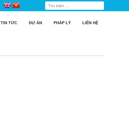
TIN TỨC
DỰ ÁN
PHÁP LÝ
LIÊN HỆ