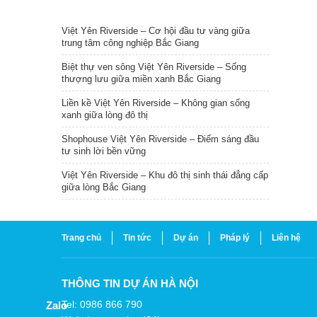
TIN NỔI BẬT
Việt Yên Riverside – Cơ hội đầu tư vàng giữa
trung tâm công nghiệp Bắc Giang
Biệt thự ven sông Việt Yên Riverside – Sống
thượng lưu giữa miền xanh Bắc Giang
Liền kề Việt Yên Riverside – Không gian sống
xanh giữa lòng đô thị
Shophouse Việt Yên Riverside – Điểm sáng đầu
tư sinh lời bền vững
Việt Yên Riverside – Khu đô thị sinh thái đẳng cấp
giữa lòng Bắc Giang
Trang chủ
Tin tức
Dự án
Pháp lý
Liên hệ
THÔNG TIN DỰ ÁN HÀ NỘI
Tel: 0986 866 790
Zalo