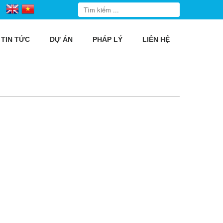
TIN TỨC
DỰ ÁN
PHÁP LÝ
LIÊN HỆ