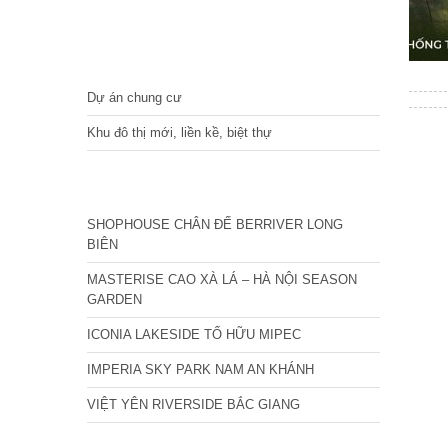
DỰ ÁN
Dự án chung cư
Khu đô thị mới, liền kề, biệt thự
CÁC DỰ ÁN MỚI NHẤT
SHOPHOUSE CHÂN ĐẾ BERRIVER LONG
BIÊN
MASTERISE CAO XÀ LÁ – HÀ NỘI SEASON
GARDEN
ICONIA LAKESIDE TỐ HỮU MIPEC
IMPERIA SKY PARK NAM AN KHÁNH
VIỆT YÊN RIVERSIDE BẮC GIANG