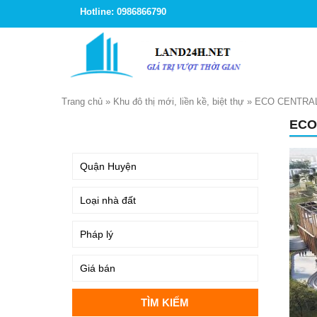
Hotline: 0986866790
Trang chủ
»
Khu đô thị mới, liền kề, biệt thự
»
ECO CENTRAL
ECO
TÌM KIẾM