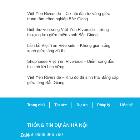
TIN NỔI BẬT
Việt Yên Riverside – Cơ hội đầu tư vàng giữa
trung tâm công nghiệp Bắc Giang
Biệt thự ven sông Việt Yên Riverside – Sống
thượng lưu giữa miền xanh Bắc Giang
Liền kề Việt Yên Riverside – Không gian sống
xanh giữa lòng đô thị
Shophouse Việt Yên Riverside – Điểm sáng đầu
tư sinh lời bền vững
Việt Yên Riverside – Khu đô thị sinh thái đẳng cấp
giữa lòng Bắc Giang
Trang chủ
Tin tức
Dự án
Pháp lý
Liên hệ
THÔNG TIN DỰ ÁN HÀ NỘI
Tel: 0986 866 790
Zalo