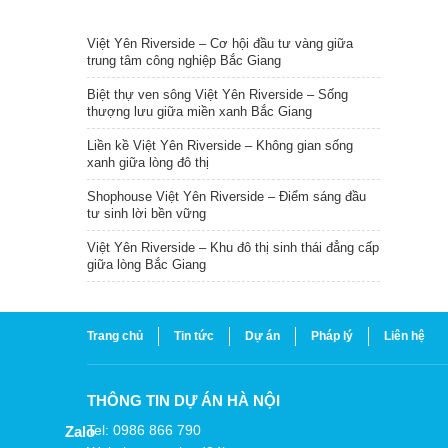
TIN NỔI BẬT
Việt Yên Riverside – Cơ hội đầu tư vàng giữa
trung tâm công nghiệp Bắc Giang
Biệt thự ven sông Việt Yên Riverside – Sống
thượng lưu giữa miền xanh Bắc Giang
Liền kề Việt Yên Riverside – Không gian sống
xanh giữa lòng đô thị
Shophouse Việt Yên Riverside – Điểm sáng đầu
tư sinh lời bền vững
Việt Yên Riverside – Khu đô thị sinh thái đẳng cấp
giữa lòng Bắc Giang
Trang chủ
Tin tức
Dự án
Pháp lý
Liên hệ
THÔNG TIN DỰ ÁN HÀ NỘI
Tel: 0986 866 790
Zalo