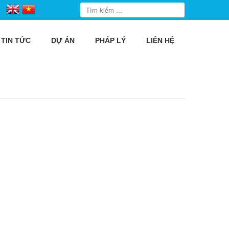
TIN TỨC
DỰ ÁN
PHÁP LÝ
LIÊN HỆ