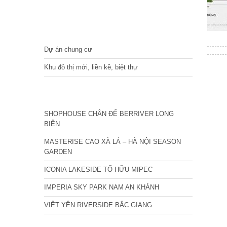
DỰ ÁN
Dự án chung cư
Khu đô thị mới, liền kề, biệt thự
CÁC DỰ ÁN MỚI NHẤT
SHOPHOUSE CHÂN ĐẾ BERRIVER LONG
BIÊN
MASTERISE CAO XÀ LÁ – HÀ NỘI SEASON
GARDEN
ICONIA LAKESIDE TỐ HỮU MIPEC
IMPERIA SKY PARK NAM AN KHÁNH
VIỆT YÊN RIVERSIDE BẮC GIANG