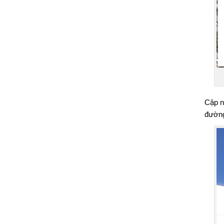
Cập n
đường