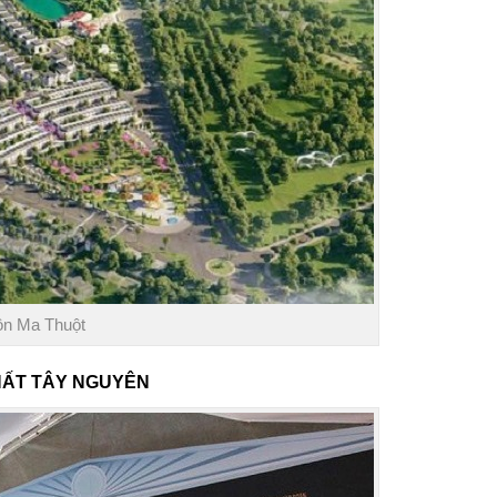
ôn Ma Thuột
HẤT TÂY NGUYÊN