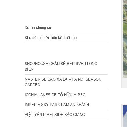
DỰ ÁN
Dự án chung cư
Khu đô thị mới, liền kề, biệt thự
CÁC DỰ ÁN MỚI NHẤT
SHOPHOUSE CHÂN ĐẾ BERRIVER LONG
BIÊN
MASTERISE CAO XÀ LÁ – HÀ NỘI SEASON
GARDEN
ICONIA LAKESIDE TỐ HỮU MIPEC
IMPERIA SKY PARK NAM AN KHÁNH
VIỆT YÊN RIVERSIDE BẮC GIANG