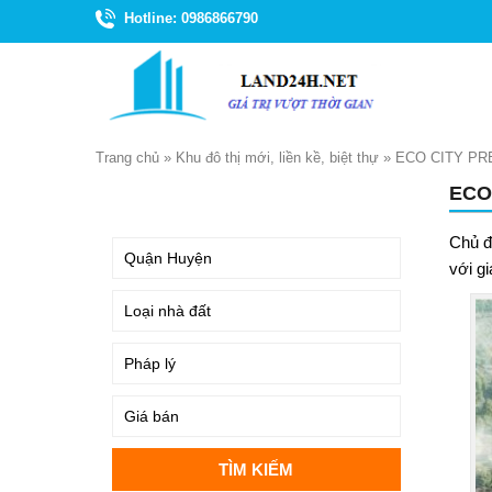
Hotline: 0986866790
Trang chủ
»
Khu đô thị mới, liền kề, biệt thự
»
ECO CITY PR
ECO
TÌM KIẾM
Chủ đ
với g