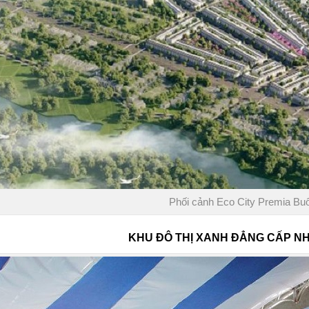
Phối cảnh Eco City Premia Bu
KHU ĐÔ THỊ XANH ĐẲNG CẤP N