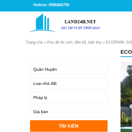
Hotline: 0986866790
Trang chủ
»
Khu đô thị mới, liền kề, biệt thự
»
ECOPARK SOF
ECO
TÌM KIẾM