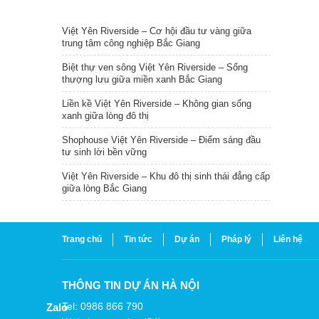
TIN NỔI BẬT
Việt Yên Riverside – Cơ hội đầu tư vàng giữa
trung tâm công nghiệp Bắc Giang
Biệt thự ven sông Việt Yên Riverside – Sống
thượng lưu giữa miền xanh Bắc Giang
Liền kề Việt Yên Riverside – Không gian sống
xanh giữa lòng đô thị
Shophouse Việt Yên Riverside – Điểm sáng đầu
tư sinh lời bền vững
Việt Yên Riverside – Khu đô thị sinh thái đẳng cấp
giữa lòng Bắc Giang
Trang chủ
Tin tức
Dự án
Pháp lý
Liên hệ
THÔNG TIN DỰ ÁN HÀ NỘI
Tel: 0986 866 790
Zalo