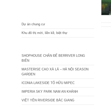
DỰ ÁN
Dự án chung cư
Khu đô thị mới, liền kề, biệt thự
CÁC DỰ ÁN MỚI NHẤT
SHOPHOUSE CHÂN ĐẾ BERRIVER LONG
BIÊN
MASTERISE CAO XÀ LÁ – HÀ NỘI SEASON
GARDEN
ICONIA LAKESIDE TỐ HỮU MIPEC
IMPERIA SKY PARK NAM AN KHÁNH
VIỆT YÊN RIVERSIDE BẮC GIANG