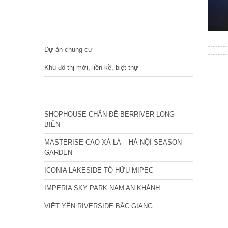
DỰ ÁN
Dự án chung cư
Khu đô thị mới, liền kề, biệt thự
CÁC DỰ ÁN MỚI NHẤT
SHOPHOUSE CHÂN ĐẾ BERRIVER LONG
BIÊN
MASTERISE CAO XÀ LÁ – HÀ NỘI SEASON
GARDEN
ICONIA LAKESIDE TỐ HỮU MIPEC
IMPERIA SKY PARK NAM AN KHÁNH
VIỆT YÊN RIVERSIDE BẮC GIANG