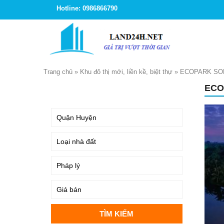
Hotline: 0986866790
Trang chủ
»
Khu đô thị mới, liền kề, biệt thự
»
ECOPARK SOF
ECO
TÌM KIẾM