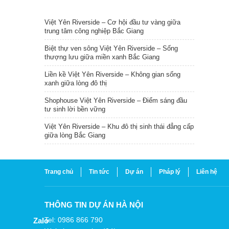
TIN NỔI BẬT
Việt Yên Riverside – Cơ hội đầu tư vàng giữa
trung tâm công nghiệp Bắc Giang
Biệt thự ven sông Việt Yên Riverside – Sống
thượng lưu giữa miền xanh Bắc Giang
Liền kề Việt Yên Riverside – Không gian sống
xanh giữa lòng đô thị
Shophouse Việt Yên Riverside – Điểm sáng đầu
tư sinh lời bền vững
Việt Yên Riverside – Khu đô thị sinh thái đẳng cấp
giữa lòng Bắc Giang
Trang chủ
Tin tức
Dự án
Pháp lý
Liên hệ
THÔNG TIN DỰ ÁN HÀ NỘI
Tel: 0986 866 790
Zalo