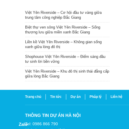
TIN NỔI BẬT
Việt Yên Riverside – Cơ hội đầu tư vàng giữa
trung tâm công nghiệp Bắc Giang
Biệt thự ven sông Việt Yên Riverside – Sống
thượng lưu giữa miền xanh Bắc Giang
Liền kề Việt Yên Riverside – Không gian sống
xanh giữa lòng đô thị
Shophouse Việt Yên Riverside – Điểm sáng đầu
tư sinh lời bền vững
Việt Yên Riverside – Khu đô thị sinh thái đẳng cấp
giữa lòng Bắc Giang
Trang chủ
Tin tức
Dự án
Pháp lý
Liên hệ
THÔNG TIN DỰ ÁN HÀ NỘI
Tel: 0986 866 790
Zalo