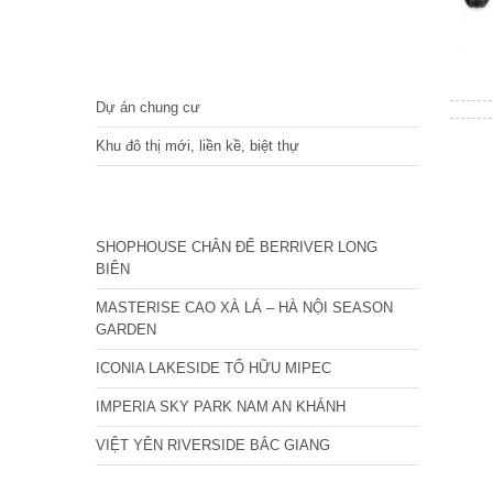
DỰ ÁN
Dự án chung cư
Khu đô thị mới, liền kề, biệt thự
CÁC DỰ ÁN MỚI NHẤT
SHOPHOUSE CHÂN ĐẾ BERRIVER LONG
BIÊN
MASTERISE CAO XÀ LÁ – HÀ NỘI SEASON
GARDEN
ICONIA LAKESIDE TỐ HỮU MIPEC
IMPERIA SKY PARK NAM AN KHÁNH
VIỆT YÊN RIVERSIDE BẮC GIANG