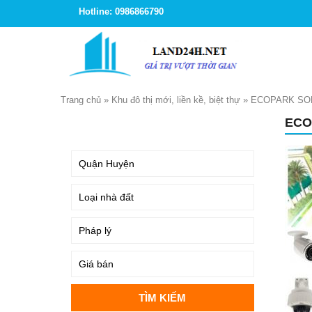
Hotline: 0986866790
Trang chủ
»
Khu đô thị mới, liền kề, biệt thự
»
ECOPARK SOF
ECO
TÌM KIẾM