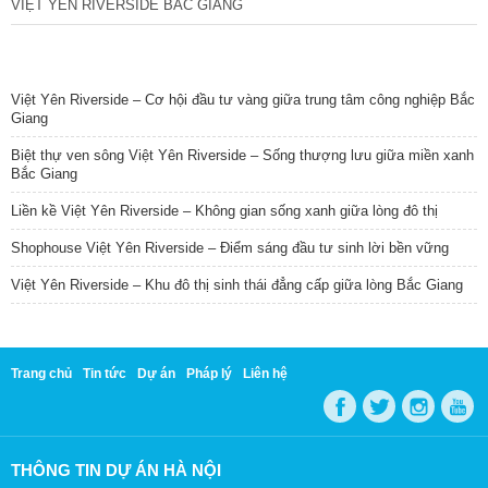
VIỆT YÊN RIVERSIDE BẮC GIANG
TIN NỔI BẬT
Việt Yên Riverside – Cơ hội đầu tư vàng giữa trung tâm công nghiệp Bắc
Giang
Biệt thự ven sông Việt Yên Riverside – Sống thượng lưu giữa miền xanh
Bắc Giang
Liền kề Việt Yên Riverside – Không gian sống xanh giữa lòng đô thị
Shophouse Việt Yên Riverside – Điểm sáng đầu tư sinh lời bền vững
Việt Yên Riverside – Khu đô thị sinh thái đẳng cấp giữa lòng Bắc Giang
Trang chủ
Tin tức
Dự án
Pháp lý
Liên hệ
THÔNG TIN DỰ ÁN HÀ NỘI