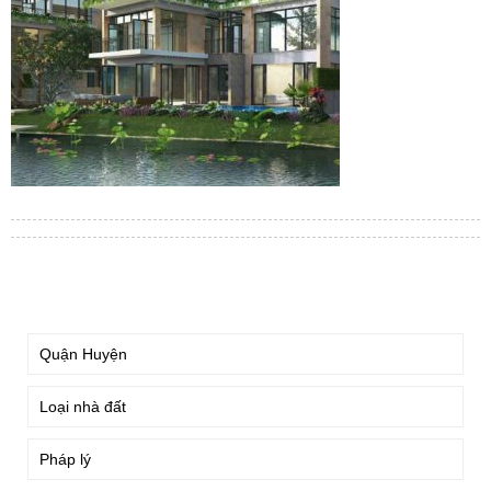
TÌM KIẾM