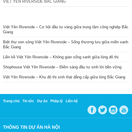
VIỆT YÊN RIVERSIDE BẮC GIANG
TIN NỔI BẬT
Việt Yên Riverside – Cơ hội đầu tư vàng giữa trung tâm công nghiệp Bắc
Giang
Biệt thự ven sông Việt Yên Riverside – Sống thượng lưu giữa miền xanh
Bắc Giang
Liền kề Việt Yên Riverside – Không gian sống xanh giữa lòng đô thị
Shophouse Việt Yên Riverside – Điểm sáng đầu tư sinh lời bền vững
Việt Yên Riverside – Khu đô thị sinh thái đẳng cấp giữa lòng Bắc Giang
Trang chủ
Tin tức
Dự án
Pháp lý
Liên hệ
THÔNG TIN DỰ ÁN HÀ NỘI