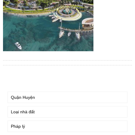
TÌM KIẾM