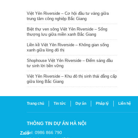
TIN NỔI BẬT
Việt Yên Riverside – Cơ hội đầu tư vàng giữa
trung tâm công nghiệp Bắc Giang
Biệt thự ven sông Việt Yên Riverside – Sống
thượng lưu giữa miền xanh Bắc Giang
Liền kề Việt Yên Riverside – Không gian sống
xanh giữa lòng đô thị
Shophouse Việt Yên Riverside – Điểm sáng đầu
tư sinh lời bền vững
Việt Yên Riverside – Khu đô thị sinh thái đẳng cấp
giữa lòng Bắc Giang
Trang chủ
Tin tức
Dự án
Pháp lý
Liên hệ
THÔNG TIN DỰ ÁN HÀ NỘI
Tel: 0986 866 790
Zalo