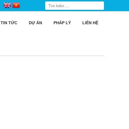
TIN TỨC
DỰ ÁN
PHÁP LÝ
LIÊN HỆ