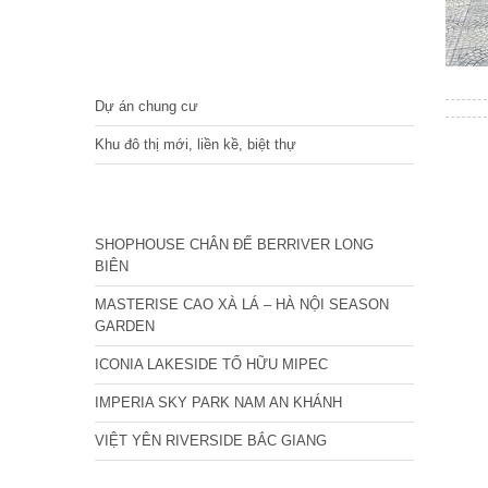
DỰ ÁN
Dự án chung cư
Khu đô thị mới, liền kề, biệt thự
CÁC DỰ ÁN MỚI NHẤT
SHOPHOUSE CHÂN ĐẾ BERRIVER LONG
BIÊN
MASTERISE CAO XÀ LÁ – HÀ NỘI SEASON
GARDEN
ICONIA LAKESIDE TỐ HỮU MIPEC
IMPERIA SKY PARK NAM AN KHÁNH
VIỆT YÊN RIVERSIDE BẮC GIANG