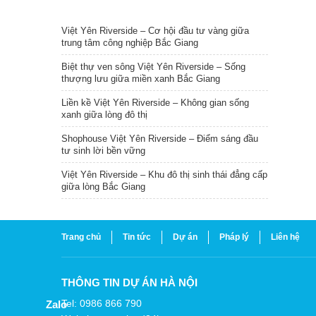
TIN NỔI BẬT
Việt Yên Riverside – Cơ hội đầu tư vàng giữa
trung tâm công nghiệp Bắc Giang
Biệt thự ven sông Việt Yên Riverside – Sống
thượng lưu giữa miền xanh Bắc Giang
Liền kề Việt Yên Riverside – Không gian sống
xanh giữa lòng đô thị
Shophouse Việt Yên Riverside – Điểm sáng đầu
tư sinh lời bền vững
Việt Yên Riverside – Khu đô thị sinh thái đẳng cấp
giữa lòng Bắc Giang
Trang chủ
Tin tức
Dự án
Pháp lý
Liên hệ
THÔNG TIN DỰ ÁN HÀ NỘI
Tel: 0986 866 790
Zalo