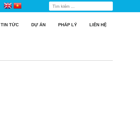
TIN TỨC
DỰ ÁN
PHÁP LÝ
LIÊN HỆ