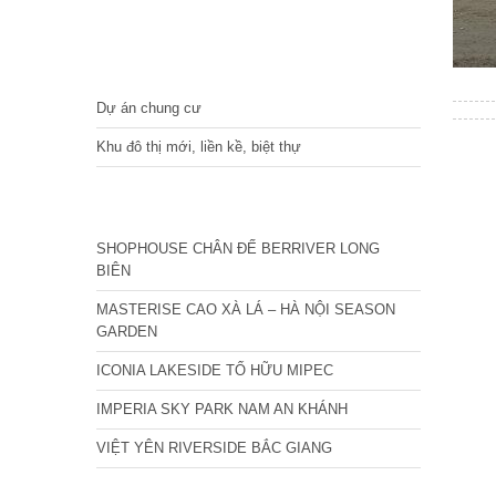
DỰ ÁN
Dự án chung cư
Khu đô thị mới, liền kề, biệt thự
CÁC DỰ ÁN MỚI NHẤT
SHOPHOUSE CHÂN ĐẾ BERRIVER LONG
BIÊN
MASTERISE CAO XÀ LÁ – HÀ NỘI SEASON
GARDEN
ICONIA LAKESIDE TỐ HỮU MIPEC
IMPERIA SKY PARK NAM AN KHÁNH
VIỆT YÊN RIVERSIDE BẮC GIANG