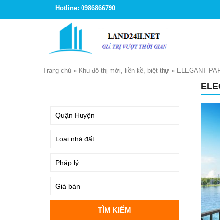
Hotline: 0986866790
Trang chủ
»
Khu đô thị mới, liền kề, biệt thự
»
ELEGANT PAR
ELE
TÌM KIẾM