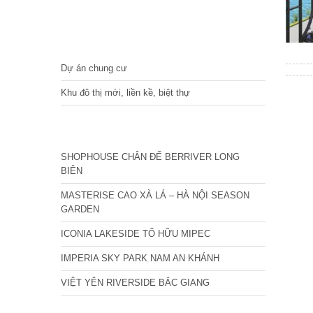
DỰ ÁN
Dự án chung cư
Khu đô thị mới, liền kề, biệt thự
CÁC DỰ ÁN MỚI NHẤT
SHOPHOUSE CHÂN ĐẾ BERRIVER LONG
BIÊN
MASTERISE CAO XÀ LÁ – HÀ NỘI SEASON
GARDEN
ICONIA LAKESIDE TỐ HỮU MIPEC
IMPERIA SKY PARK NAM AN KHÁNH
VIỆT YÊN RIVERSIDE BẮC GIANG