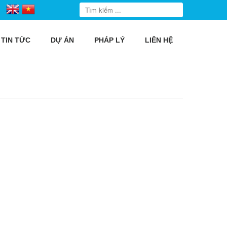
TIN TỨC
DỰ ÁN
PHÁP LÝ
LIÊN HỆ