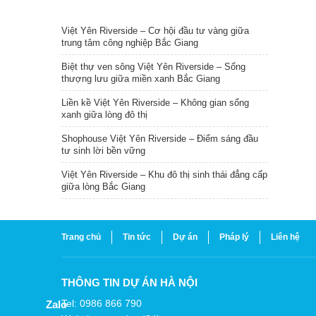
TIN NỔI BẬT
Việt Yên Riverside – Cơ hội đầu tư vàng giữa
trung tâm công nghiệp Bắc Giang
Biệt thự ven sông Việt Yên Riverside – Sống
thượng lưu giữa miền xanh Bắc Giang
Liền kề Việt Yên Riverside – Không gian sống
xanh giữa lòng đô thị
Shophouse Việt Yên Riverside – Điểm sáng đầu
tư sinh lời bền vững
Việt Yên Riverside – Khu đô thị sinh thái đẳng cấp
giữa lòng Bắc Giang
Trang chủ
Tin tức
Dự án
Pháp lý
Liên hệ
THÔNG TIN DỰ ÁN HÀ NỘI
Tel: 0986 866 790
Zalo