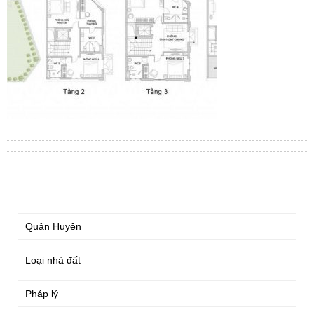
TÌM KIẾM