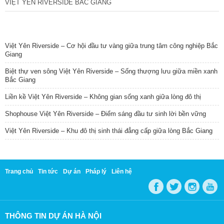
VIỆT YÊN RIVERSIDE BẮC GIANG
TIN NỔI BẬT
Việt Yên Riverside – Cơ hội đầu tư vàng giữa trung tâm công nghiệp Bắc
Giang
Biệt thự ven sông Việt Yên Riverside – Sống thượng lưu giữa miền xanh
Bắc Giang
Liền kề Việt Yên Riverside – Không gian sống xanh giữa lòng đô thị
Shophouse Việt Yên Riverside – Điểm sáng đầu tư sinh lời bền vững
Việt Yên Riverside – Khu đô thị sinh thái đẳng cấp giữa lòng Bắc Giang
Trang chủ
Tin tức
Dự án
Pháp lý
Liên hệ
THÔNG TIN DỰ ÁN HÀ NỘI