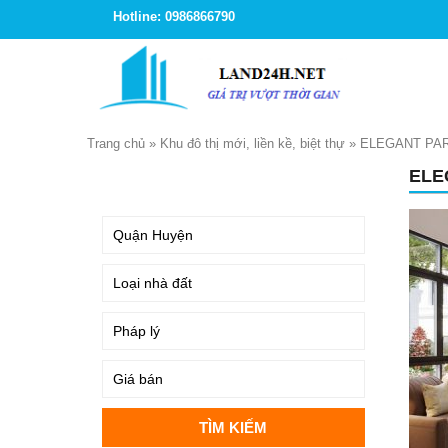
Hotline: 0986866790
Trang chủ
»
Khu đô thị mới, liền kề, biệt thự
»
ELEGANT PAR
ELE
TÌM KIẾM