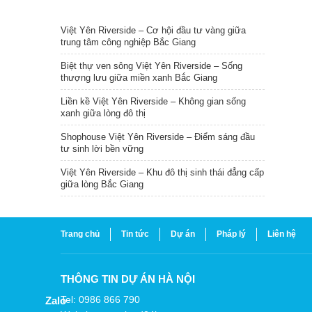
TIN NỔI BẬT
Việt Yên Riverside – Cơ hội đầu tư vàng giữa
trung tâm công nghiệp Bắc Giang
Biệt thự ven sông Việt Yên Riverside – Sống
thượng lưu giữa miền xanh Bắc Giang
Liền kề Việt Yên Riverside – Không gian sống
xanh giữa lòng đô thị
Shophouse Việt Yên Riverside – Điểm sáng đầu
tư sinh lời bền vững
Việt Yên Riverside – Khu đô thị sinh thái đẳng cấp
giữa lòng Bắc Giang
Trang chủ
Tin tức
Dự án
Pháp lý
Liên hệ
THÔNG TIN DỰ ÁN HÀ NỘI
Tel: 0986 866 790
Zalo