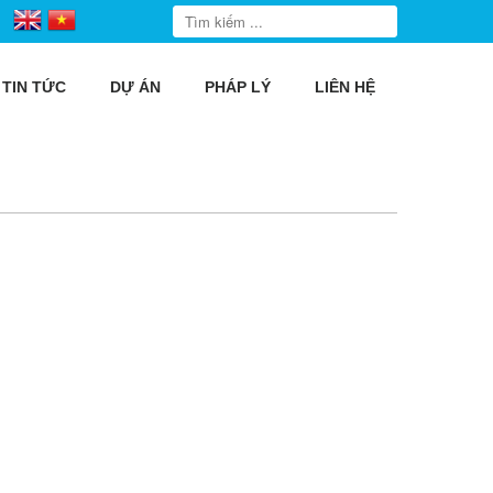
TIN TỨC
DỰ ÁN
PHÁP LÝ
LIÊN HỆ