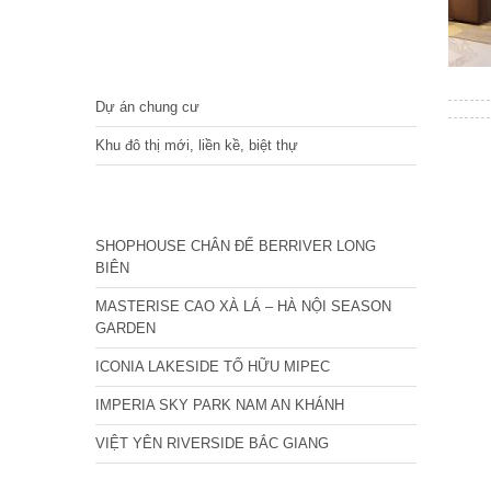
DỰ ÁN
Dự án chung cư
Khu đô thị mới, liền kề, biệt thự
CÁC DỰ ÁN MỚI NHẤT
SHOPHOUSE CHÂN ĐẾ BERRIVER LONG
BIÊN
MASTERISE CAO XÀ LÁ – HÀ NỘI SEASON
GARDEN
ICONIA LAKESIDE TỐ HỮU MIPEC
IMPERIA SKY PARK NAM AN KHÁNH
VIỆT YÊN RIVERSIDE BẮC GIANG