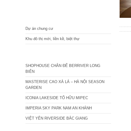
DỰ ÁN
Dự án chung cư
Khu đô thị mới, liền kề, biệt thự
CÁC DỰ ÁN MỚI NHẤT
SHOPHOUSE CHÂN ĐẾ BERRIVER LONG
BIÊN
MASTERISE CAO XÀ LÁ – HÀ NỘI SEASON
GARDEN
ICONIA LAKESIDE TỐ HỮU MIPEC
IMPERIA SKY PARK NAM AN KHÁNH
VIỆT YÊN RIVERSIDE BẮC GIANG