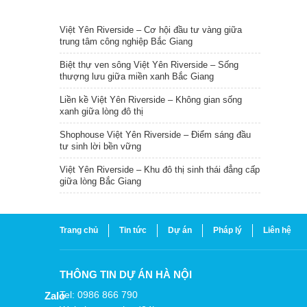
TIN NỔI BẬT
Việt Yên Riverside – Cơ hội đầu tư vàng giữa
trung tâm công nghiệp Bắc Giang
Biệt thự ven sông Việt Yên Riverside – Sống
thượng lưu giữa miền xanh Bắc Giang
Liền kề Việt Yên Riverside – Không gian sống
xanh giữa lòng đô thị
Shophouse Việt Yên Riverside – Điểm sáng đầu
tư sinh lời bền vững
Việt Yên Riverside – Khu đô thị sinh thái đẳng cấp
giữa lòng Bắc Giang
Trang chủ
Tin tức
Dự án
Pháp lý
Liên hệ
THÔNG TIN DỰ ÁN HÀ NỘI
Tel: 0986 866 790
Zalo