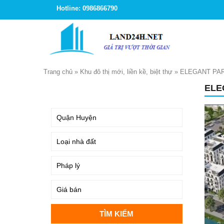
Hotline: 0986866790
Trang chủ
»
Khu đô thị mới, liền kề, biệt thự
»
ELEGANT PAR
ELE
TÌM KIẾM