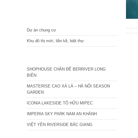
DỰ ÁN
Dự án chung cư
Khu đô thị mới, liền kề, biệt thự
CÁC DỰ ÁN MỚI NHẤT
SHOPHOUSE CHÂN ĐẾ BERRIVER LONG
BIÊN
MASTERISE CAO XÀ LÁ – HÀ NỘI SEASON
GARDEN
ICONIA LAKESIDE TỐ HỮU MIPEC
IMPERIA SKY PARK NAM AN KHÁNH
VIỆT YÊN RIVERSIDE BẮC GIANG