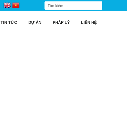
TIN TỨC
DỰ ÁN
PHÁP LÝ
LIÊN HỆ