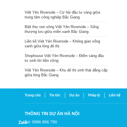
TIN NỔI BẬT
Việt Yên Riverside – Cơ hội đầu tư vàng giữa
trung tâm công nghiệp Bắc Giang
Biệt thự ven sông Việt Yên Riverside – Sống
thượng lưu giữa miền xanh Bắc Giang
Liền kề Việt Yên Riverside – Không gian sống
xanh giữa lòng đô thị
Shophouse Việt Yên Riverside – Điểm sáng đầu
tư sinh lời bền vững
Việt Yên Riverside – Khu đô thị sinh thái đẳng cấp
giữa lòng Bắc Giang
Trang chủ
Tin tức
Dự án
Pháp lý
Liên hệ
THÔNG TIN DỰ ÁN HÀ NỘI
Tel: 0986 866 790
Zalo