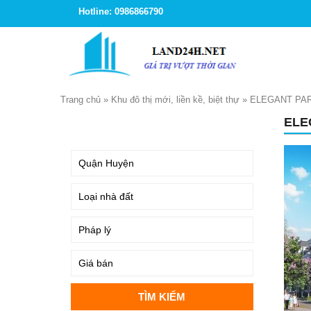
Hotline: 0986866790
Trang chủ
»
Khu đô thị mới, liền kề, biệt thự
»
ELEGANT PAR
ELE
TÌM KIẾM