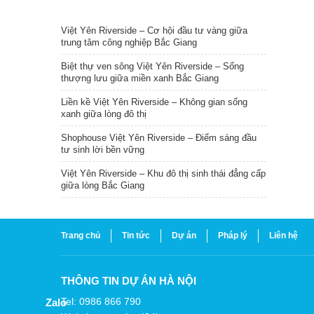
TIN NỔI BẬT
Việt Yên Riverside – Cơ hội đầu tư vàng giữa
trung tâm công nghiệp Bắc Giang
Biệt thự ven sông Việt Yên Riverside – Sống
thượng lưu giữa miền xanh Bắc Giang
Liền kề Việt Yên Riverside – Không gian sống
xanh giữa lòng đô thị
Shophouse Việt Yên Riverside – Điểm sáng đầu
tư sinh lời bền vững
Việt Yên Riverside – Khu đô thị sinh thái đẳng cấp
giữa lòng Bắc Giang
Trang chủ
Tin tức
Dự án
Pháp lý
Liên hệ
THÔNG TIN DỰ ÁN HÀ NỘI
Tel: 0986 866 790
Zalo