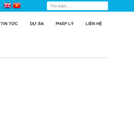
TIN TỨC
DỰ ÁN
PHÁP LÝ
LIÊN HỆ