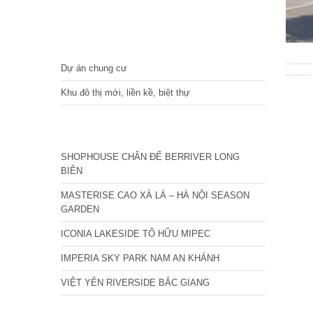
DỰ ÁN
Dự án chung cư
Khu đô thị mới, liền kề, biệt thự
CÁC DỰ ÁN MỚI NHẤT
SHOPHOUSE CHÂN ĐẾ BERRIVER LONG
BIÊN
MASTERISE CAO XÀ LÁ – HÀ NỘI SEASON
GARDEN
ICONIA LAKESIDE TỐ HỮU MIPEC
IMPERIA SKY PARK NAM AN KHÁNH
VIỆT YÊN RIVERSIDE BẮC GIANG