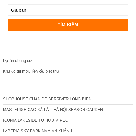
DỰ ÁN
Dự án chung cư
Khu đô thị mới, liền kề, biệt thự
CÁC DỰ ÁN MỚI NHẤT
SHOPHOUSE CHÂN ĐẾ BERRIVER LONG BIÊN
MASTERISE CAO XÀ LÁ – HÀ NỘI SEASON GARDEN
ICONIA LAKESIDE TỐ HỮU MIPEC
IMPERIA SKY PARK NAM AN KHÁNH