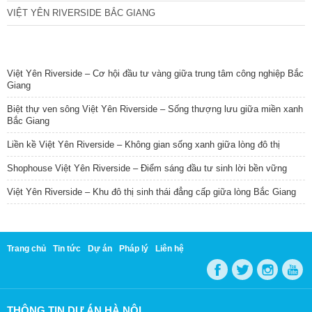
VIỆT YÊN RIVERSIDE BẮC GIANG
TIN NỔI BẬT
Việt Yên Riverside – Cơ hội đầu tư vàng giữa trung tâm công nghiệp Bắc
Giang
Biệt thự ven sông Việt Yên Riverside – Sống thượng lưu giữa miền xanh
Bắc Giang
Liền kề Việt Yên Riverside – Không gian sống xanh giữa lòng đô thị
Shophouse Việt Yên Riverside – Điểm sáng đầu tư sinh lời bền vững
Việt Yên Riverside – Khu đô thị sinh thái đẳng cấp giữa lòng Bắc Giang
Trang chủ
Tin tức
Dự án
Pháp lý
Liên hệ
THÔNG TIN DỰ ÁN HÀ NỘI