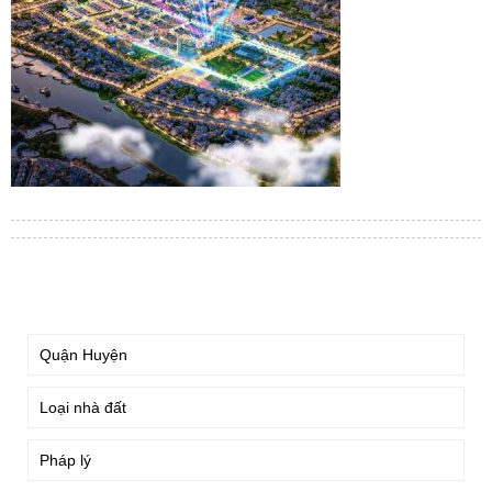
TÌM KIẾM