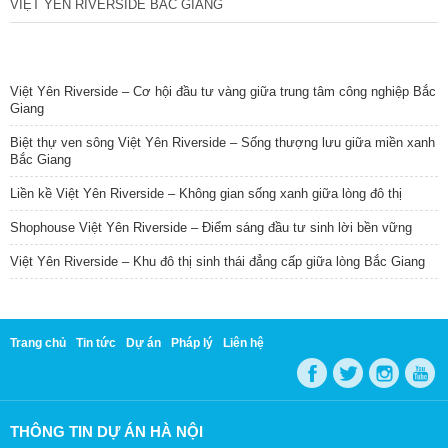
VIỆT YÊN RIVERSIDE BẮC GIANG
TIN NỔI BẬT
Việt Yên Riverside – Cơ hội đầu tư vàng giữa trung tâm công nghiệp Bắc
Giang
Biệt thự ven sông Việt Yên Riverside – Sống thượng lưu giữa miền xanh
Bắc Giang
Liền kề Việt Yên Riverside – Không gian sống xanh giữa lòng đô thị
Shophouse Việt Yên Riverside – Điểm sáng đầu tư sinh lời bền vững
Việt Yên Riverside – Khu đô thị sinh thái đẳng cấp giữa lòng Bắc Giang
Trang chủ
Tin tức
Dự án
Pháp lý
Liên hệ
THÔNG TIN DỰ ÁN HÀ NỘI