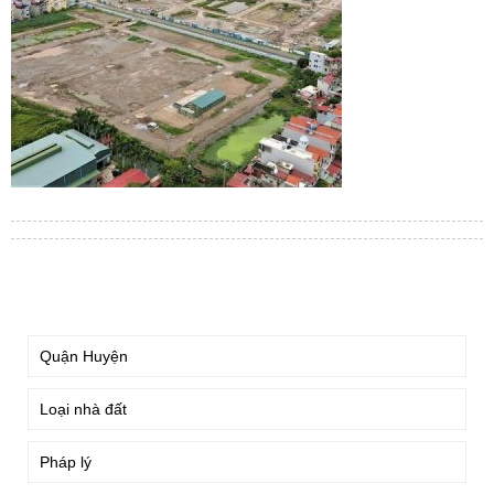
TÌM KIẾM