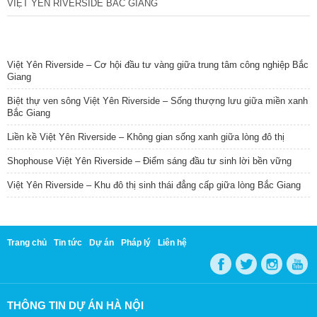
VIỆT YÊN RIVERSIDE BẮC GIANG
TIN NỔI BẬT
Việt Yên Riverside – Cơ hội đầu tư vàng giữa trung tâm công nghiệp Bắc
Giang
Biệt thự ven sông Việt Yên Riverside – Sống thượng lưu giữa miền xanh
Bắc Giang
Liền kề Việt Yên Riverside – Không gian sống xanh giữa lòng đô thị
Shophouse Việt Yên Riverside – Điểm sáng đầu tư sinh lời bền vững
Việt Yên Riverside – Khu đô thị sinh thái đẳng cấp giữa lòng Bắc Giang
Trang chủ
Tin tức
Dự án
Pháp lý
Liên hệ
THÔNG TIN DỰ ÁN HÀ NỘI