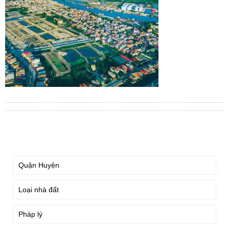
TÌM KIẾM