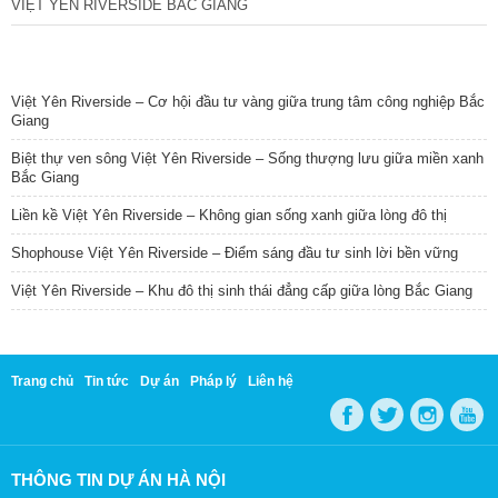
VIỆT YÊN RIVERSIDE BẮC GIANG
TIN NỔI BẬT
Việt Yên Riverside – Cơ hội đầu tư vàng giữa trung tâm công nghiệp Bắc
Giang
Biệt thự ven sông Việt Yên Riverside – Sống thượng lưu giữa miền xanh
Bắc Giang
Liền kề Việt Yên Riverside – Không gian sống xanh giữa lòng đô thị
Shophouse Việt Yên Riverside – Điểm sáng đầu tư sinh lời bền vững
Việt Yên Riverside – Khu đô thị sinh thái đẳng cấp giữa lòng Bắc Giang
Trang chủ
Tin tức
Dự án
Pháp lý
Liên hệ
THÔNG TIN DỰ ÁN HÀ NỘI