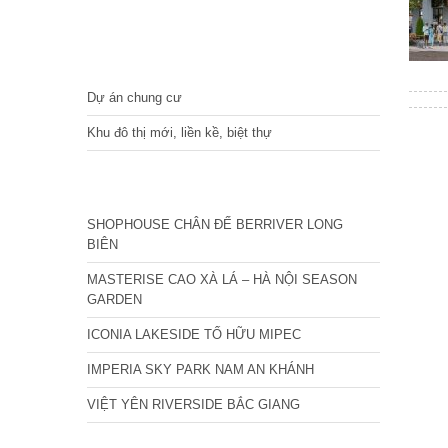
DỰ ÁN
Dự án chung cư
Khu đô thị mới, liền kề, biệt thự
CÁC DỰ ÁN MỚI NHẤT
SHOPHOUSE CHÂN ĐẾ BERRIVER LONG
BIÊN
MASTERISE CAO XÀ LÁ – HÀ NỘI SEASON
GARDEN
ICONIA LAKESIDE TỐ HỮU MIPEC
IMPERIA SKY PARK NAM AN KHÁNH
VIỆT YÊN RIVERSIDE BẮC GIANG