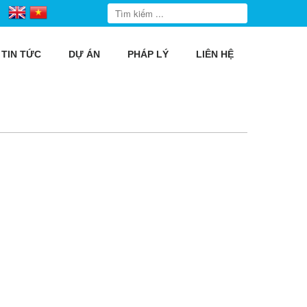
TIN TỨC
DỰ ÁN
PHÁP LÝ
LIÊN HỆ