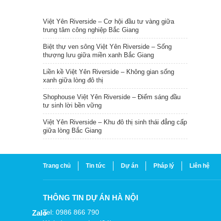
TIN NỔI BẬT
Việt Yên Riverside – Cơ hội đầu tư vàng giữa
trung tâm công nghiệp Bắc Giang
Biệt thự ven sông Việt Yên Riverside – Sống
thượng lưu giữa miền xanh Bắc Giang
Liền kề Việt Yên Riverside – Không gian sống
xanh giữa lòng đô thị
Shophouse Việt Yên Riverside – Điểm sáng đầu
tư sinh lời bền vững
Việt Yên Riverside – Khu đô thị sinh thái đẳng cấp
giữa lòng Bắc Giang
Trang chủ
Tin tức
Dự án
Pháp lý
Liên hệ
THÔNG TIN DỰ ÁN HÀ NỘI
Tel: 0986 866 790
Zalo