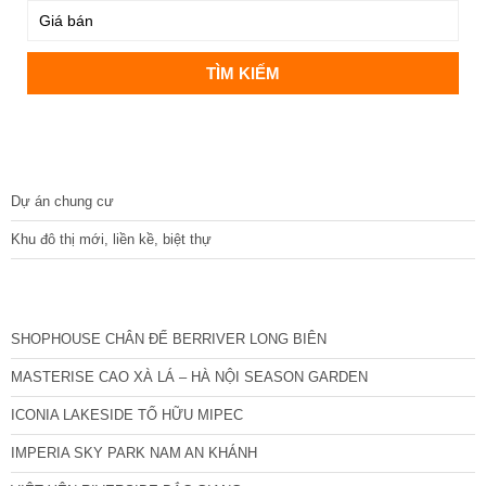
DỰ ÁN
Dự án chung cư
Khu đô thị mới, liền kề, biệt thự
CÁC DỰ ÁN MỚI NHẤT
SHOPHOUSE CHÂN ĐẾ BERRIVER LONG BIÊN
MASTERISE CAO XÀ LÁ – HÀ NỘI SEASON GARDEN
ICONIA LAKESIDE TỐ HỮU MIPEC
IMPERIA SKY PARK NAM AN KHÁNH