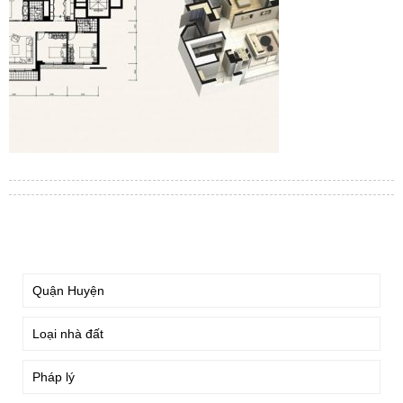
TÌM KIẾM