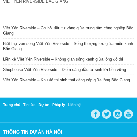
VIỆT YÊN RIVERSIDE BẮC GIANG
TIN NỔI BẬT
Việt Yên Riverside – Cơ hội đầu tư vàng giữa trung tâm công nghiệp Bắc
Giang
Biệt thự ven sông Việt Yên Riverside – Sống thượng lưu giữa miền xanh
Bắc Giang
Liền kề Việt Yên Riverside – Không gian sống xanh giữa lòng đô thị
Shophouse Việt Yên Riverside – Điểm sáng đầu tư sinh lời bền vững
Việt Yên Riverside – Khu đô thị sinh thái đẳng cấp giữa lòng Bắc Giang
Trang chủ
Tin tức
Dự án
Pháp lý
Liên hệ
THÔNG TIN DỰ ÁN HÀ NỘI