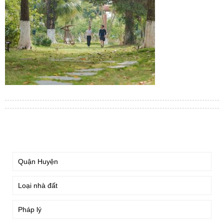
TÌM KIẾM