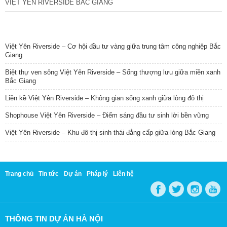
VIỆT YÊN RIVERSIDE BẮC GIANG
TIN NỔI BẬT
Việt Yên Riverside – Cơ hội đầu tư vàng giữa trung tâm công nghiệp Bắc
Giang
Biệt thự ven sông Việt Yên Riverside – Sống thượng lưu giữa miền xanh
Bắc Giang
Liền kề Việt Yên Riverside – Không gian sống xanh giữa lòng đô thị
Shophouse Việt Yên Riverside – Điểm sáng đầu tư sinh lời bền vững
Việt Yên Riverside – Khu đô thị sinh thái đẳng cấp giữa lòng Bắc Giang
Trang chủ
Tin tức
Dự án
Pháp lý
Liên hệ
THÔNG TIN DỰ ÁN HÀ NỘI