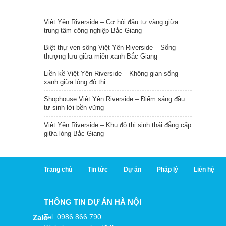
TIN NỔI BẬT
Việt Yên Riverside – Cơ hội đầu tư vàng giữa
trung tâm công nghiệp Bắc Giang
Biệt thự ven sông Việt Yên Riverside – Sống
thượng lưu giữa miền xanh Bắc Giang
Liền kề Việt Yên Riverside – Không gian sống
xanh giữa lòng đô thị
Shophouse Việt Yên Riverside – Điểm sáng đầu
tư sinh lời bền vững
Việt Yên Riverside – Khu đô thị sinh thái đẳng cấp
giữa lòng Bắc Giang
Trang chủ
Tin tức
Dự án
Pháp lý
Liên hệ
THÔNG TIN DỰ ÁN HÀ NỘI
Tel: 0986 866 790
Zalo