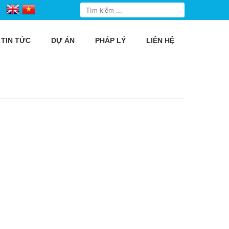
TIN TỨC
DỰ ÁN
PHÁP LÝ
LIÊN HỆ