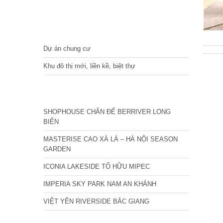
DỰ ÁN
Dự án chung cư
Khu đô thị mới, liền kề, biệt thự
CÁC DỰ ÁN MỚI NHẤT
SHOPHOUSE CHÂN ĐẾ BERRIVER LONG
BIÊN
MASTERISE CAO XÀ LÁ – HÀ NỘI SEASON
GARDEN
ICONIA LAKESIDE TỐ HỮU MIPEC
IMPERIA SKY PARK NAM AN KHÁNH
VIỆT YÊN RIVERSIDE BẮC GIANG