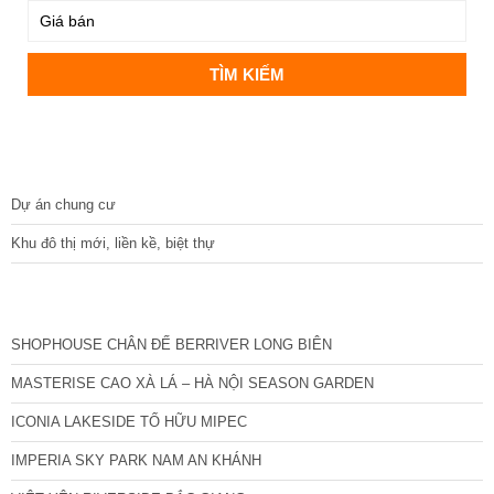
DỰ ÁN
Dự án chung cư
Khu đô thị mới, liền kề, biệt thự
CÁC DỰ ÁN MỚI NHẤT
SHOPHOUSE CHÂN ĐẾ BERRIVER LONG BIÊN
MASTERISE CAO XÀ LÁ – HÀ NỘI SEASON GARDEN
ICONIA LAKESIDE TỐ HỮU MIPEC
IMPERIA SKY PARK NAM AN KHÁNH