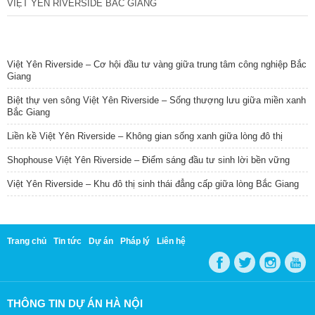
VIỆT YÊN RIVERSIDE BẮC GIANG
TIN NỔI BẬT
Việt Yên Riverside – Cơ hội đầu tư vàng giữa trung tâm công nghiệp Bắc
Giang
Biệt thự ven sông Việt Yên Riverside – Sống thượng lưu giữa miền xanh
Bắc Giang
Liền kề Việt Yên Riverside – Không gian sống xanh giữa lòng đô thị
Shophouse Việt Yên Riverside – Điểm sáng đầu tư sinh lời bền vững
Việt Yên Riverside – Khu đô thị sinh thái đẳng cấp giữa lòng Bắc Giang
Trang chủ
Tin tức
Dự án
Pháp lý
Liên hệ
THÔNG TIN DỰ ÁN HÀ NỘI