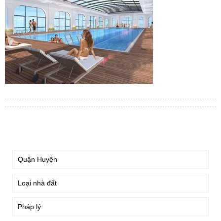
TÌM KIẾM