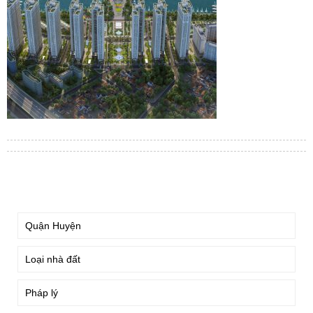
TÌM KIẾM