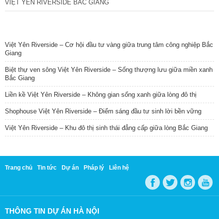
VIỆT YÊN RIVERSIDE BẮC GIANG
TIN NỔI BẬT
Việt Yên Riverside – Cơ hội đầu tư vàng giữa trung tâm công nghiệp Bắc
Giang
Biệt thự ven sông Việt Yên Riverside – Sống thượng lưu giữa miền xanh
Bắc Giang
Liền kề Việt Yên Riverside – Không gian sống xanh giữa lòng đô thị
Shophouse Việt Yên Riverside – Điểm sáng đầu tư sinh lời bền vững
Việt Yên Riverside – Khu đô thị sinh thái đẳng cấp giữa lòng Bắc Giang
Trang chủ
Tin tức
Dự án
Pháp lý
Liên hệ
THÔNG TIN DỰ ÁN HÀ NỘI