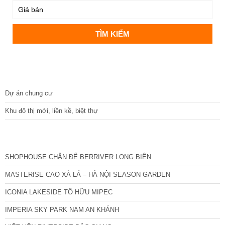
DỰ ÁN
Dự án chung cư
Khu đô thị mới, liền kề, biệt thự
CÁC DỰ ÁN MỚI NHẤT
SHOPHOUSE CHÂN ĐẾ BERRIVER LONG BIÊN
MASTERISE CAO XÀ LÁ – HÀ NỘI SEASON GARDEN
ICONIA LAKESIDE TỐ HỮU MIPEC
IMPERIA SKY PARK NAM AN KHÁNH