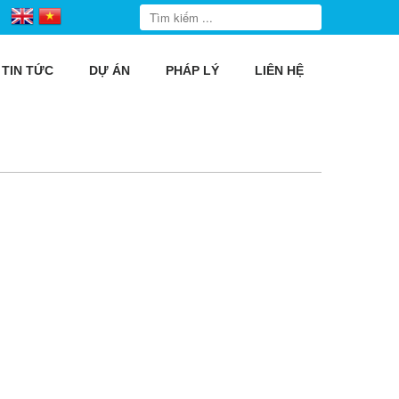
TIN TỨC
DỰ ÁN
PHÁP LÝ
LIÊN HỆ