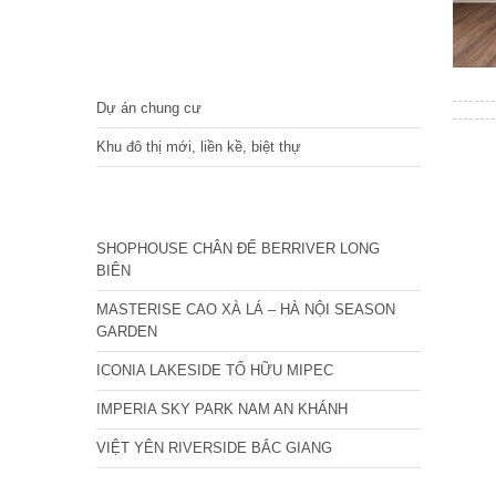
DỰ ÁN
Dự án chung cư
Khu đô thị mới, liền kề, biệt thự
CÁC DỰ ÁN MỚI NHẤT
SHOPHOUSE CHÂN ĐẾ BERRIVER LONG
BIÊN
MASTERISE CAO XÀ LÁ – HÀ NỘI SEASON
GARDEN
ICONIA LAKESIDE TỐ HỮU MIPEC
IMPERIA SKY PARK NAM AN KHÁNH
VIỆT YÊN RIVERSIDE BẮC GIANG