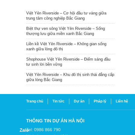
TIN NỔI BẬT
Việt Yên Riverside – Cơ hội đầu tư vàng giữa
trung tâm công nghiệp Bắc Giang
Biệt thự ven sông Việt Yên Riverside – Sống
thượng lưu giữa miền xanh Bắc Giang
Liền kề Việt Yên Riverside – Không gian sống
xanh giữa lòng đô thị
Shophouse Việt Yên Riverside – Điểm sáng đầu
tư sinh lời bền vững
Việt Yên Riverside – Khu đô thị sinh thái đẳng cấp
giữa lòng Bắc Giang
Trang chủ
Tin tức
Dự án
Pháp lý
Liên hệ
THÔNG TIN DỰ ÁN HÀ NỘI
Tel: 0986 866 790
Zalo