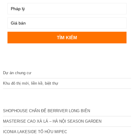
DỰ ÁN
Dự án chung cư
Khu đô thị mới, liền kề, biệt thự
CÁC DỰ ÁN MỚI NHẤT
SHOPHOUSE CHÂN ĐẾ BERRIVER LONG BIÊN
MASTERISE CAO XÀ LÁ – HÀ NỘI SEASON GARDEN
ICONIA LAKESIDE TỐ HỮU MIPEC