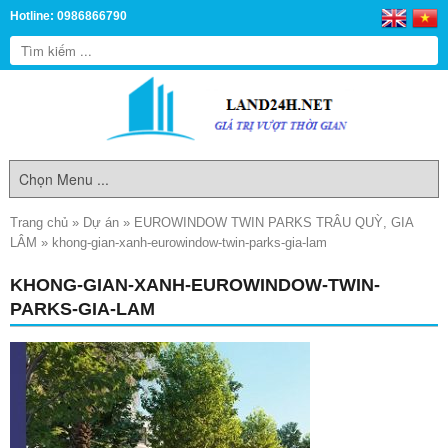
Hotline: 0986866790
Trang chủ
»
Dự án
»
EUROWINDOW TWIN PARKS TRÂU QUỲ, GIA
LÂM
»
khong-gian-xanh-eurowindow-twin-parks-gia-lam
KHONG-GIAN-XANH-EUROWINDOW-TWIN-
PARKS-GIA-LAM