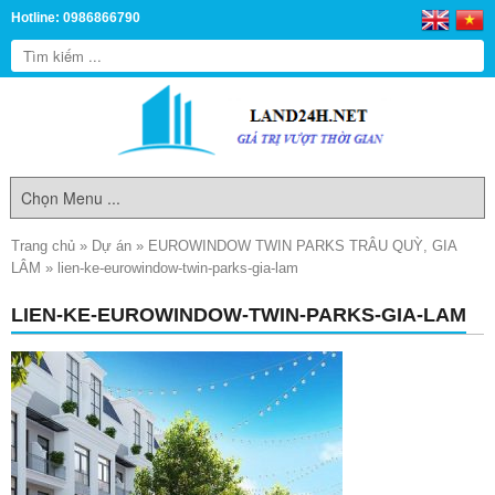
Hotline: 0986866790
Trang chủ
»
Dự án
»
EUROWINDOW TWIN PARKS TRÂU QUỲ, GIA
LÂM
»
lien-ke-eurowindow-twin-parks-gia-lam
LIEN-KE-EUROWINDOW-TWIN-PARKS-GIA-LAM