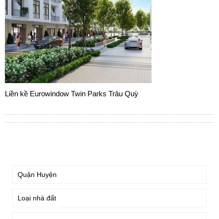
Liền kề Eurowindow Twin Parks Trâu Quỳ
TÌM KIẾM