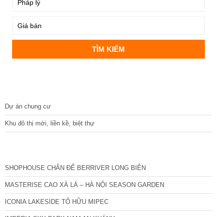
DỰ ÁN
Dự án chung cư
Khu đô thị mới, liền kề, biệt thự
CÁC DỰ ÁN MỚI NHẤT
SHOPHOUSE CHÂN ĐẾ BERRIVER LONG BIÊN
MASTERISE CAO XÀ LÁ – HÀ NỘI SEASON GARDEN
ICONIA LAKESIDE TỐ HỮU MIPEC